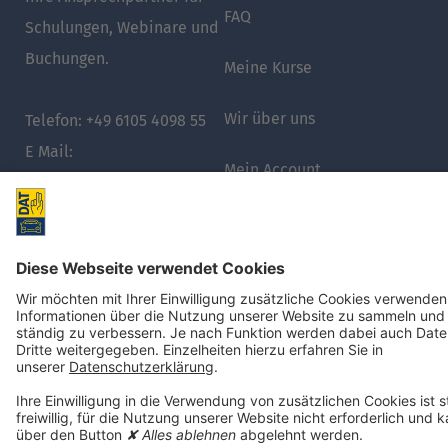
FAQ
Schulungen, Webinare und
Buchungen.
Meine Kurse
Wir über uns
Telefon: +49 6105 4098 55
E Mail:
Mein Account
dat.akademie@promotor.de
DAT Historie
DAT.de
© 2025, Deutsche
IMPRESSUM
DATENSCHUTZ
AGB
Automobil